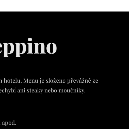
eppino
h hotelu. Menu je složeno převážně ze
e nechybí ani steaky nebo moučníky.
, apod.