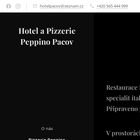
hotelpacov@seznam.cz
+420 565 444 999
Hotel a Pizzerie
Peppino Pacov
Restaurace 
specialit it
Připraveno 
O nás
V prostorác
Pizzerie Peppino