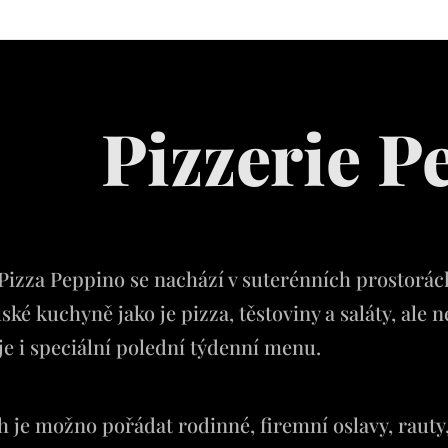
Pizzerie P
Pizza Peppino se nachází v suterénních prostorác
alské kuchyně jako je pizza, těstoviny a saláty, al
je i speciální polední týdenní menu.
h je možno pořádat rodinné, firemní oslavy, rauty