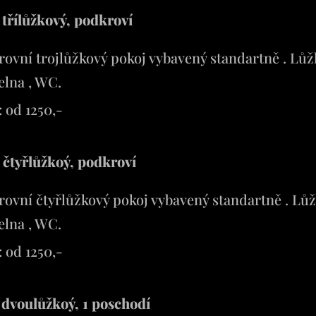
 třílůžkový, podkroví
ovní trojlůžkový pokoj vybavený standartně . Lůžk
elna , WC.
 od 1250,-
 čtyřlůžkoý, podkroví
ovní čtyřlůžkový pokoj vybavený standartně . Lůž
elna , WC.
 od 1250,-
 dvoulůžkoý, 1 poschodí