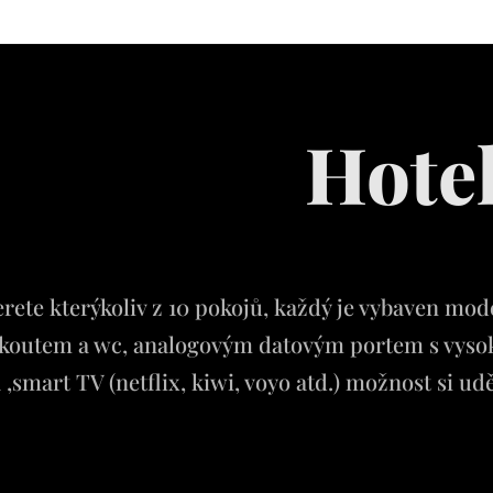
Hote
berete kterýkoliv z 10 pokojů, každý je vybaven 
outem a wc, analogovým datovým portem s vysok
 ,smart TV (netflix, kiwi, voyo atd.) možnost si u