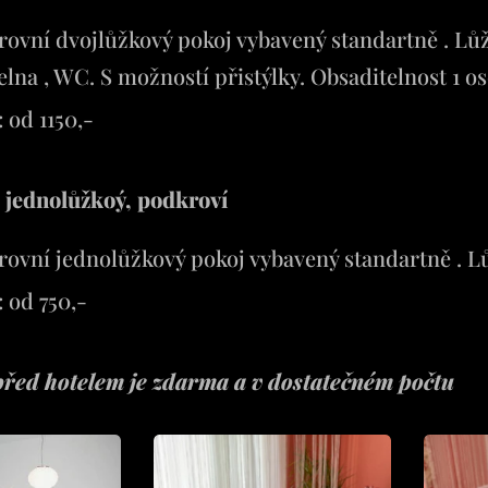
ovní dvojlůžkový pokoj vybavený standartně . Lůž
lna , WC. S možností přistýlky. Obsaditelnost 1 o
 od 1150,-
 jednolůžkoý, podkroví
rovní jednolůžkový pokoj vybavený standartně . 
 od 750,-
řed hotelem je zdarma a v dostatečném počtu