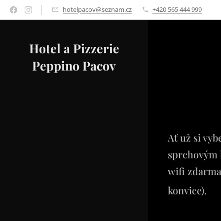
hotelpacov@seznam.cz
+420 565 444 999
Hotel a Pizzerie
Peppino Pacov
Ať už si vy
sprchovým k
wifi zdarma
konvice).