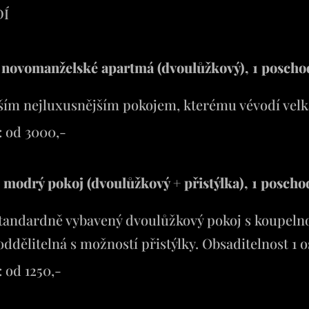
DÍ
 novomanželské apartmá (dvoulůžkový), 1 poscho
ším nejluxusnějším pokojem, kterému vévodí velk
 od 3000,-
 modrý pokoj (dvoulůžkový + přistýlka), 1 poscho
tandardně vybavený dvoulůžkový pokoj s koupelno
oddělitelná s možností přistýlky. Obsaditelnost 1 
 od 1250,-