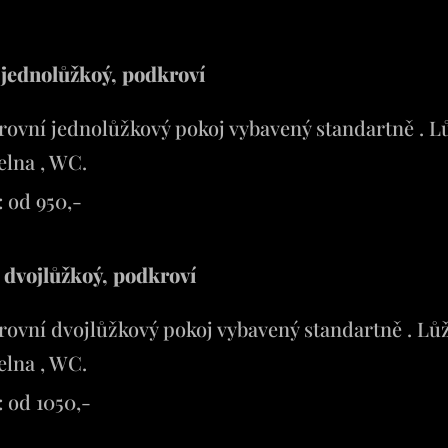
 jednolůžkoý, podkroví
ovní jednolůžkový pokoj vybavený standartně . Lů
elna , WC.
a: od 950,-
 dvojlůžkoý, podkroví
ovní dvojlůžkový pokoj vybavený standartně . Lůž
elna , WC.
: od 1050,-