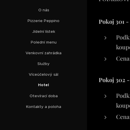
O nás
Pokoj 301 -
Pizzerie Peppino
Jídelní lístek
Podkr
Polední menu
koup
Venkovní zahrádka
Cen
Služby
Víceúčelový sál
Pokoj 302 -
Hotel
Podkr
Otevírací doba
koup
Kontakty a poloha
Cena