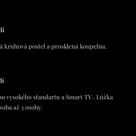
dí
á kruhová postel a prosklená koupelna.
dí
u vysokého standartu a Smart TV . Lůžka
osoba až 3 osoby.