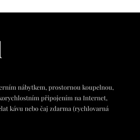
l
moderním nábytkem, prostornou koupelnou,
orychlostním připojením na Internet,
dělat kávu nebo čaj zdarma (rychlovarná